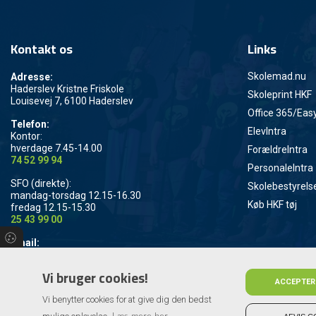
Kontakt os
Links
Skolemad.nu
Adresse:
Haderslev Kristne Friskole
Skoleprint HKF
Louisevej 7, 6100 Haderslev
Office 365/Eas
Telefon:
ElevIntra
Kontor:
hverdage 7.45-14.00
ForældreIntra
74 52 99 94
PersonaleIntra
SFO (direkte):
Skolebestyrelse
mandag-torsdag 12.15-16.30
Køb HKF tøj
fredag 12.15-15.30
25 43 99 00
Email:
kontor@hkf.dk
Vi bruger cookies!
ACCEPTER
Vi benytter cookies for at give dig den bedst