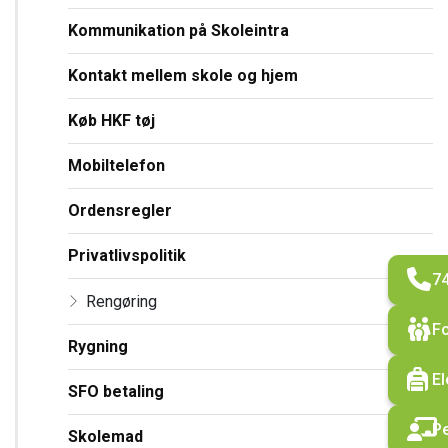
Kommunikation på Skoleintra
Kontakt mellem skole og hjem
Køb HKF tøj
Mobiltelefon
Ordensregler
Privatlivspolitik
74
Rengøring
Fo
Rygning
El
SFO betaling
Pe
Skolemad