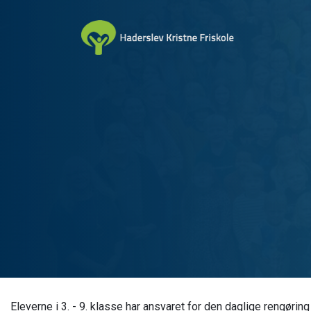
Gå
til
hovedindhold
Eleverne i 3. - 9. klasse har ansvaret for den daglige rengørin