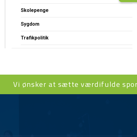
Skolepenge
Sygdom
Trafikpolitik
 ønsker at sætte værdifulde spor