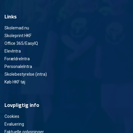
Links
Skolemad.nu
Skoleprint HKF
Office 365/EasyIQ
ElevIntra
ForældreIntra
PersonaleIntra
Skolebestyrelse (intra)
Køb HKF tøj
Lovpligtig info
Cookies
Evaluering
Faktuelle oplysninger