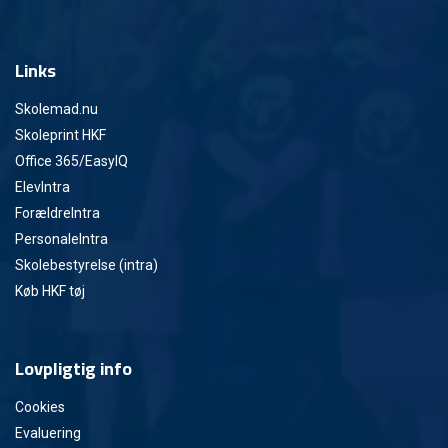
Links
Skolemad.nu
Skoleprint HKF
Office 365/EasyIQ
ElevIntra
ForældreIntra
PersonaleIntra
Skolebestyrelse (intra)
Køb HKF tøj
Lovpligtig info
Cookies
Evaluering