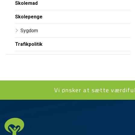
Skolemad
Skolepenge
Sygdom
Trafikpolitik
Vi ønsker at sætte værdifuld