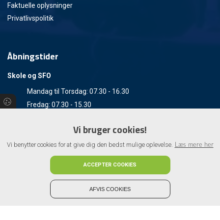
Faktuelle oplysninger
Privatlivspolitik
Åbningstider
Skole og SFO
Mandag til Torsdag: 07.30 - 16.30
Fredag: 07.30 - 15.30
Lørdag - Søndag: Lukket
Vi bruger cookies!
Kontor:
Vi benytter cookies for at give dig den bedst mulige oplevelse.
Læs mere her
Mandag til Fredag: 7.45 - 14.00
Lørdag - Søndag: Lukket
ACCEPTER COOKIES
AFVIS COOKIES
Copyright © 2026 - Haderslev Kristne Friskole
, CVR 58408115